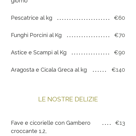
giorno
Pescatrice al kg
€60
Funghi Porcini al Kg
€70
Astice e Scampi al Kg
€90
Aragosta e Cicala Greca al kg
€140
LE NOSTRE DELIZIE
Fave e cicorielle con Gambero
€13
croccante 1,2,