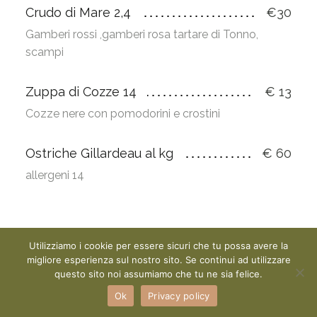
Crudo di Mare 2,4
€30
Gamberi rossi ,gamberi rosa tartare di Tonno,
scampi
Zuppa di Cozze 14
€ 13
Cozze nere con pomodorini e crostini
Ostriche Gillardeau al kg
€ 60
allergeni 14
PRIMI PIATTI
Utilizziamo i cookie per essere sicuri che tu possa avere la
migliore esperienza sul nostro sito. Se continui ad utilizzare
questo sito noi assumiamo che tu ne sia felice.
Ok
Privacy policy
Orecchiette della Corte 1,3,7,9
€13